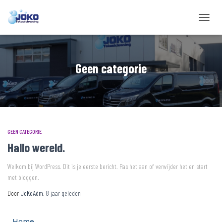
Navigati
wisselen
Geen categorie
GEEN CATEGORIE
Hallo wereld.
Welkom bij WordPress. Dit is je eerste bericht. Pas het aan of verwijder het en start
met bloggen.
Door
JoKoAdm
,
8 jaar
geleden
Home